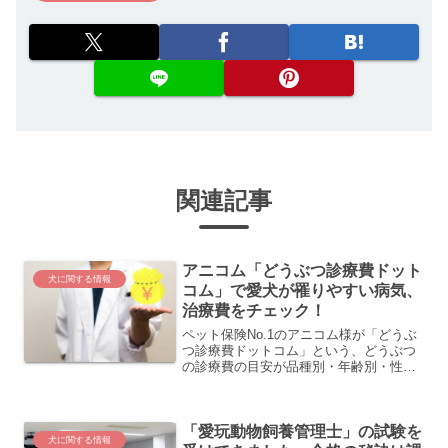
関連記事
アニコム「どうぶつ診療費ドット
犬に関する情報
コム」で愛犬が罹りやすい病気、
治療費をチェック！
ペット保険No.1のアニコム様が「どうぶ
つ診療費ドットコム」という、どうぶつ
の診療費の目安が品種別・年齢別・性別
にわかるサイトをオープンしました。傷
病ごとに1回あたりの診療費分布と、年間
の平均通院回数が分かるサイトです。ま
「愛玩動物飼養管理士」の試験を
た、愛犬の症状から...
犬に関する情報