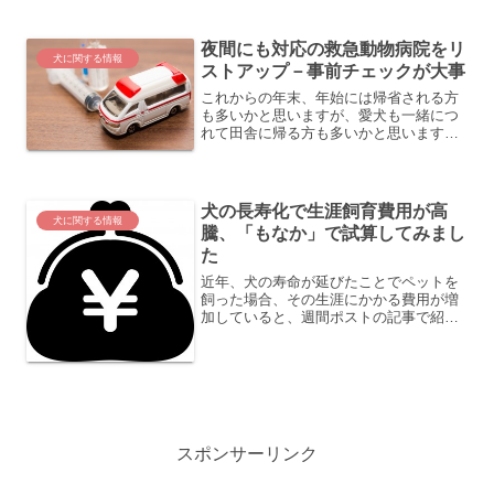
夜間にも対応の救急動物病院をリ
犬に関する情報
ストアップ－事前チェックが大事
これからの年末、年始には帰省される方
も多いかと思いますが、愛犬も一緒につ
れて田舎に帰る方も多いかと思います。
そんなとき、もし愛犬が急病になったら
どうしますか？「もなか」が０歳のと
き、お正月の帰省で実家に連れて帰った
とき、そんな緊急事態がおき...
犬の長寿化で生涯飼育費用が高
犬に関する情報
騰、「もなか」で試算してみまし
た
近年、犬の寿命が延びたことでペットを
飼った場合、その生涯にかかる費用が増
加していると、週間ポストの記事で紹介
されていました。《週間ポスト記事》 飼
い犬や飼い猫の高齢化 負担感増してい
くのは医療費の増加ペットの生涯に必要
な経費（医療費含む）が...
スポンサーリンク