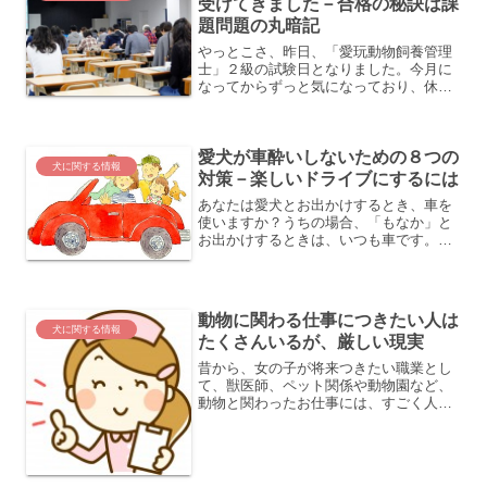
受けてきました－合格の秘訣は課
題問題の丸暗記
やっとこさ、昨日、「愛玩動物飼養管理
士」２級の試験日となりました。今月に
なってからずっと気になっており、休み
の日にはそれなりに勉強してきたのです
が、イマイチ、勉強の手ごたえがなく、
ずるずると勉強した感じです。もっと過
愛犬が車酔いしないための８つの
去問があれば、完璧に自信...
犬に関する情報
対策－楽しいドライブにするには
あなたは愛犬とお出かけするとき、車を
使いますか？うちの場合、「もなか」と
お出かけするときは、いつも車です。近
所のスーパーに行ったり、子どもたちの
送り迎えをしたり、ときには遠くまでド
ライブしたり、車で移動することがほと
んどです。そのためか、「...
動物に関わる仕事につきたい人は
犬に関する情報
たくさんいるが、厳しい現実
昔から、女の子が将来つきたい職業とし
て、獣医師、ペット関係や動物園など、
動物と関わったお仕事には、すごく人気
があります。（うちの娘も獣医さんにな
りたいと言っていました。）また、少し
前のペットブームで大好きな動物に関わ
る仕事につきたい、という...