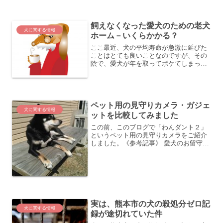
猫の日らしいです）にちなんで、
Facebookが利用者のデータ分析を行った
結果を発表していました。《Facebookの
飼えなくなった愛犬のための老犬
調査》 Cat ...
犬に関する情報
ホーム－いくらかかる？
ここ最近、犬の平均寿命が急激に延びた
ことはとても良いことなのですが、その
陰で、愛犬が年を取ってボケてしまった
り、寝たきりになったり、重い病気を患
ってしまったり、と色々とたいへんなケ
ースが増えてきているようです。特に犬
が寝たきりになると、その...
ペット用の見守りカメラ・ガジェ
犬に関する情報
ットを比較してみました
この前、このブログで「わんダント２」
というペット用の見守りカメラをご紹介
しました。《参考記事》 愛犬のお留守番
を見守る「わんダント２」はとても魅力
的なかなか魅力的な製品なので、実際に
買ってみようかと、現在検討中です。こ
の手の製品（ペット用の...
実は、熊本市の犬の殺処分ゼロ記
犬に関する情報
録が途切れていた件