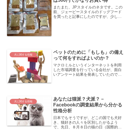
は500円でかなりお買い得
またまた、JPスタイルのネタです。この
前、ジェーピースタイルのドッグフード
を買ったと記事にしたのですが、少し前
に「CLUB jP STYLE」というサイトにユ
ーザー登録してました。今回、そこから
のメールでかなりお買い得な情報があり
ましたので...
ペットのために「もしも」の備え
犬に関する情報
って何をすればよいのか？
マクロミルというインターネットを利用
した市場調査を行っている会社が、面白
いアンケート結果を発表していたので、
ご紹介します。《引用》 犬猫の飼い主
1,000人にきく、ペットの『もしも』の時
の備えアンケートのテーマはタイトル通
り、「もしも」の備...
あなたは猫派？犬派？－
犬に関する情報
Facebookの調査結果から分かる
性格分析
日本でもそうですが、どこの国でも犬好
き、猫好きの人々を区別したがるよう
で、先日、８月８日の猫の日（国際的に