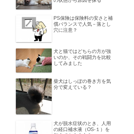
の状態から原因を探る
PS保険は保険料の安さと補
償バランスで人気－落とし
穴に注意？
犬と猫ではどちらの方が強
いのか、その戦闘力を比較
してみました
柴犬はしっぽの巻き方を気
分で変えている？
犬が脱水症状のとき、人用
の経口補水液（OS-１）を