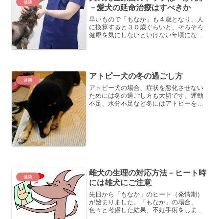
健康
－愛犬の延命治療はすべきか
早いもので「もなか」も４歳となり、人
に換算すると３０歳ぐらいと、そろそろ
健康を気にしないといけない年頃になっ
てきました。下記のアニコムの記事によ
ると、犬の4歳から１２歳での死亡原因ト
ップは「がん」だそうです。《アニコム
の記事》 どうぶつの腫...
アトピー犬の冬の過ごし方
健康
アトピー犬の場合、症状を悪化させない
ためには冬の過ごし方も大切です。運動
不足、水分不足など冬にはアトピーを悪
化させる要因がいっぱいです。何に気を
付けるべきか、確認してみてください。
雌犬の生理の対応方法－ヒート時
健康
には雄犬にご注意
先日から「もなか」のヒート（発情期）
が始まりました。「もなか」の場合、
色々と考慮した結果、不妊手術をしませ
んでした。そのため、当たり前ですが定