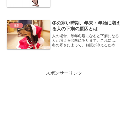
期的にヒートがあります。雌犬の場合、
避けては通れない生理現象であり、毎回
ケアが必要になります。《参...
冬の寒い時期、年末・年始に増え
健康
る犬の下痢の原因とは
人の場合、毎年冬場になると下痢になる
人が増える傾向にあります。これには、
冬の寒さによって、お腹が冷えるため ノ
ロウィルスなどのウィルス性胃腸炎が増
える 年末・年始のイベントでの暴飲、暴
食などなど、色々な要因があります。で
は、犬の場合でも人...
スポンサーリンク