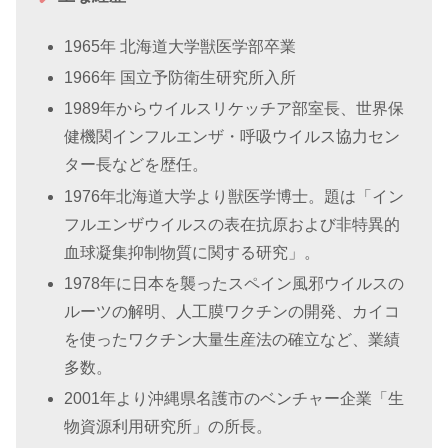
1965年 北海道大学獣医学部卒業
1966年 国立予防衛生研究所入所
1989年からウイルスリケッチア部室長、
世界保
健機関インフルエンザ・呼吸ウイルス協力セン
ター長
などを歴任。
1976年北海道大学より獣医学博士。題は「イン
フルエンザウイルスの表在抗原および非特異的
血球凝集抑制物質に関する研究」。
1978年に日本を襲ったスペイン風邪ウイルスの
ルーツの解明
、
人工膜ワクチンの開発
、
カイコ
を使ったワクチン大量生産法の確立
など、業績
多数。
2001年より沖縄県名護市のベンチャー企業「生
物資源利用研究所」の所長。