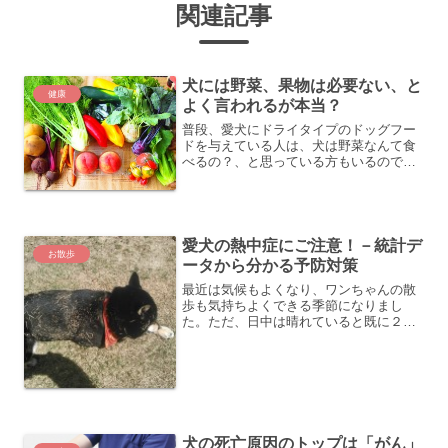
関連記事
犬には野菜、果物は必要ない、と
健康
よく言われるが本当？
普段、愛犬にドライタイプのドッグフー
ドを与えている人は、犬は野菜なんて食
べるの？、と思っている方もいるのでは
ないでしょうか。実は、犬にとっても野
菜や果物はとても大切な栄養源なので
す。「もなか」の場合、普段食べている
「おじや」にその時々で色々...
愛犬の熱中症にご注意！－統計デ
お散歩
ータから分かる予防対策
最近は気候もよくなり、ワンちゃんの散
歩も気持ちよくできる季節になりまし
た。ただ、日中は晴れていると既に２
５°Cを超える日もあり、散歩していると
暑いと感じる日も増えてきています。
「もなか」もできるだけ朝の早い時間
か、夕方に散歩するようにしてい...
犬の死亡原因のトップは「がん」