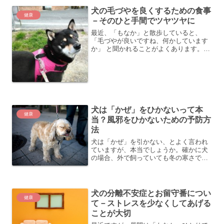
犬の毛づやを良くするための食事
健康
－そのひと手間でツヤツヤに
最近、「もなか」と散歩していると、
「毛づやが良いですね、何かしています
か」 と聞かれることがよくあります。
愛犬の毛づやをよくするための食事につ
いてまとめていますので、ご参考にして
ください。
犬は「かぜ」をひかないって本
健康
当？風邪をひかないための予防方
法
犬は「かぜ」を引かない、とよく言われ
ていますが、本当でしょうか。確かに犬
の場合、外で飼っていても冬の寒さで風
邪を引いたということはあまり聞きませ
ん。うちの場合でも、家族みんなが風邪
を引いても「もなか」にはうつることも
なく、「もなか」が鼻水を...
犬の分離不安症とお留守番につい
健康
て－ストレスを少なくしてあげる
ことが大切