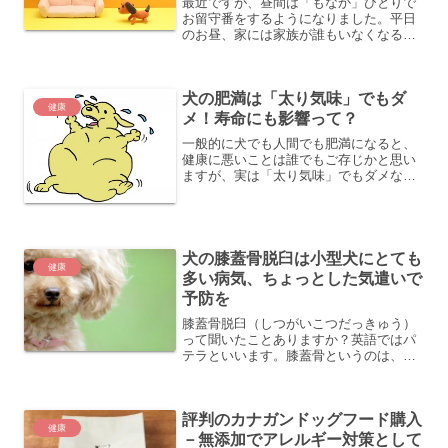
最近ですが、昼間は「もなか」ひとりで
お留守番をするようになりました。平日
のお昼、家には家族が誰もいなくなるた
めですが、結構長い時間、「もなか」一
匹となります。「もなか」の場合、出か
けるときに「お留守番しててね」という
犬の肥満は「太り気味」でもダ
と、言葉が分かるのか、お...
健康
メ！寿命にも影響って？
一般的に犬でも人間でも肥満になると、
健康に悪いことは誰でもご存じかと思い
ますが、実は「太り気味」でもダメなの
です。「標準体重」の犬と「太り気味」
の犬で比較すると、１５％も寿命が縮む
というデータもあります。１５％という
と、平均寿命で１４、１５...
犬の膝蓋骨脱臼は小型犬にとても
健康
多い病気、ちょっとした気遣いで
予防を
膝蓋骨脱臼（しつがいこつだっきゅう）
って聞いたことありますか？英語ではパ
テラといいます。膝蓋骨というのは、膝
の丸いお皿のことです。膝のお皿は、膝
の動きを滑らかにする役割があり、膝を
曲げたり、伸ばしたりする時、このお皿
評判のカナガンドッグフード購入
が中心となって支えていま...
健康
－無添加でアレルギー対策として