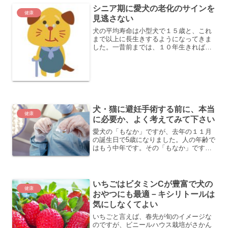
シニア期に愛犬の老化のサインを
が中心となって支えていま...
健康
見逃さない
犬の平均寿命は小型犬で１５歳と、これ
まで以上に長生きするようになってきま
した。一昔前までは、１０年生きれば長
生きと言われていたことを考えると、こ
こ最近の急激な平均寿命の延びにはびっ
くりです。また、犬の場合、時間の流れ
が人と違い、子犬のときの...
犬・猫に避妊手術する前に、本当
健康
に必要か、よく考えてみて下さい
愛犬の「もなか」ですが、去年の１１月
の誕生日で5歳になりました。人の年齢で
はもう中年です。その「もなか」です
が、昔、避妊手術をするか、しないかで
少し悩んだ時期もありました。ただ、結
局、避妊手術はしませんでした。しない
方がよいと考えたからです...
いちごはビタミンCが豊富で犬の
健康
おやつにも最適－キシリトールは
気にしなくてよい
いちごと言えば、春先が旬のイメージな
のですが、ビニールハウス栽培がさかん