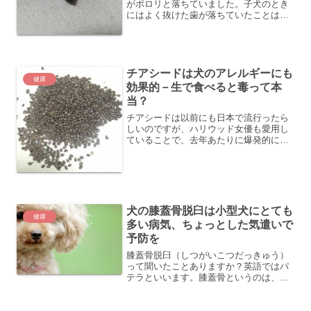
がポロリと落ちていました。子犬のとき
にはよく抜けた歯が落ちていたことはあ
ったのですが、爪が落ちていたのは初め
てです。何かに引っかかって爪が剥がれ
たのかと、びっくりし、「もなか」の足
を確認してみると、少し小...
チアシードは犬のアレルギーにも
健康
効果的－生で食べると毒って本
当？
チアシードは以前にも日本で流行ったら
しいのですが、ハリウッド女優も愛用し
ていることで、去年あたりに爆発的に話
題になった食品です。チアシードは水に
浸すことで、水分を吸収して１０倍以上
に膨張します。胃の中でも膨らむことで
満腹感を得られるため、ダ...
犬の膝蓋骨脱臼は小型犬にとても
健康
多い病気、ちょっとした気遣いで
予防を
膝蓋骨脱臼（しつがいこつだっきゅう）
って聞いたことありますか？英語ではパ
テラといいます。膝蓋骨というのは、膝
の丸いお皿のことです。膝のお皿は、膝
の動きを滑らかにする役割があり、膝を
曲げたり、伸ばしたりする時、このお皿