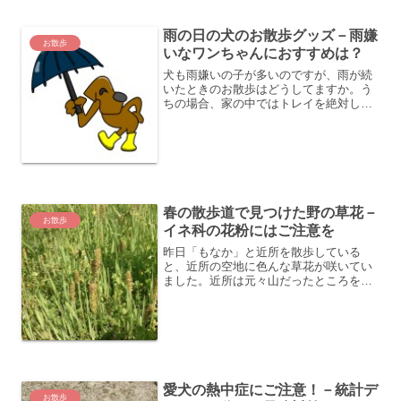
雨の日の犬のお散歩グッズ－雨嫌
お散歩
いなワンちゃんにおすすめは？
犬も雨嫌いの子が多いのですが、雨が続
いたときのお散歩はどうしてますか。う
ちの場合、家の中ではトレイを絶対しな
いので、どんなに雨でも散歩に行かない
といけません。今回、「もなか」が少し
でも散歩に行きたくなるようにどんな雨
具がよいのか、調べてみました。
春の散歩道で見つけた野の草花－
お散歩
イネ科の花粉にはご注意を
昨日「もなか」と近所を散歩している
と、近所の空地に色んな草花が咲いてい
ました。近所は元々山だったところを切
り開いた場所なので、昔はもっといろん
な草花が咲いていました。ただ、野草に
ついてはほとんど知識がなく、今まで気
にもしていなかったのですが...
愛犬の熱中症にご注意！－統計デ
お散歩