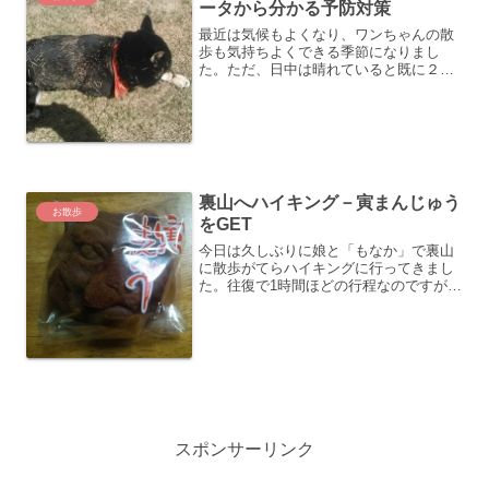
ータから分かる予防対策
最近は気候もよくなり、ワンちゃんの散
歩も気持ちよくできる季節になりまし
た。ただ、日中は晴れていると既に２
５°Cを超える日もあり、散歩していると
暑いと感じる日も増えてきています。
「もなか」もできるだけ朝の早い時間
か、夕方に散歩するようにしてい...
裏山へハイキング－寅まんじゅう
お散歩
をGET
今日は久しぶりに娘と「もなか」で裏山
に散歩がてらハイキングに行ってきまし
た。往復で1時間ほどの行程なのですが、
ハイキングコースを登っていくと汗びっ
しょりになるので、いい運動になりま
す。「もなか」もたまに一緒に行くので
すが、山の上には普段は誰...
スポンサーリンク