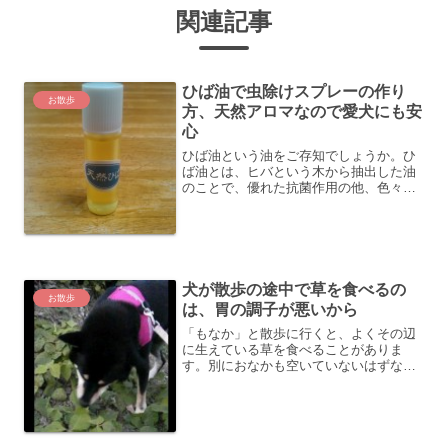
関連記事
ひば油で虫除けスプレーの作り
お散歩
方、天然アロマなので愛犬にも安
心
ひば油という油をご存知でしょうか。ひ
ば油とは、ヒバという木から抽出した油
のことで、優れた抗菌作用の他、色々な
効能があるそうです。その中でも今回は
特に虫除け効果に期待し、愛犬「もな
か」の防虫対策としてひば水スプレーを
作ってみました。 特に「も...
犬が散歩の途中で草を食べるの
お散歩
は、胃の調子が悪いから
「もなか」と散歩に行くと、よくその辺
に生えている草を食べることがありま
す。別におなかも空いていないはずなの
に、なぜ草を食べるのか、最初は不思議
に思っていました。また、私には同じ草
に見えるのですが、何かお気に入りの草
があるらしく、やたらとクン...