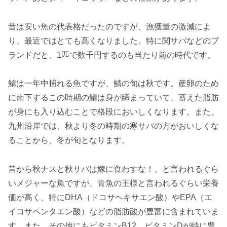
昔は安い魚の代表格だったのですが、漁獲量の激減によ
り、最近ではとても高くなりました。特に関サバなどのブ
ランドだと、1匹で数千円するのも当たり前の時代です。
鯖は一年中捕れる魚ですが、鯖の旬は秋です。産卵のため
に南下するこの時期の鯖は身が締まっていて、蓄えた脂肪
が身にも入り込むことで格段においしくなります。また、
九州沿岸では、秋より冬の時期の寒サバの方がおいしくな
ることから、冬が旬となります。
昔から秋ナスと秋サバは嫁に食わすな！、と言われるぐら
いメジャーな魚ですが、青魚の王様と言われるぐらい栄養
価が高く、特にDHA（ドコサヘキサエン酸）やEPA（エ
イコサペンタエン酸）などの脂肪酸が豊富に含まれていま
す。また、その他にもビタミンB12、ビタミンDが特に豊