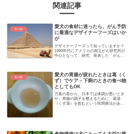
関連記事
愛犬の食材に迷ったら、がん予防
食べ物
に最適なデザイナーフーズはいか
が
デザイナーフーズって知っていますか？
1990年代にアメリカの国立がん研究所が
中心となって、研究、発表した「がん予
防」が期待できる野菜、果物のことで
す。この研究をきっかけに、アメリカ人
の野菜摂取率が飛躍的に延び、そのおか
愛犬の胃腸が疲れたときは葛（く
げでアメリカでのがんの...
食べ物
ず）でケア－下痢のときの食べ物
としてもOK
万葉の昔から、日本では体調が悪いとき
や、胃腸の調子を整えるために、葛湯
（くず湯）を飲むという民間療法があり
ます。葛湯にはとろみがあり、体を温め
たり、消化によいことから、病人食や赤
ちゃんの離乳食に使われているもので
す。犬の場合でも、人と同じよ...
食物繊維は犬にとっても大切な第