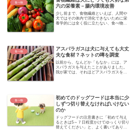
食べ物
六の栄養素－腸内環境改善
少し前まで、食物繊維といえば、人間や
犬ではその体内で消化できないために栄
養学的には全く役に立たない、食べ物の
「カス」として扱われておりました。特
に犬の場合、元々が肉食動物であるた
め、人に比べても消化器官が発達してお
らず、腸の長さも短いことか...
アスパラガスは犬に与えても大丈
食べ物
夫な食材？ネットの噂を調査
以前から、なんどか「もなか」には、ア
スパラガスを与えたことがありました。
我が家では、それほどアスパラガスを食
べることはないのですが、食卓にアスパ
ラガスがあるとき、柔らかい穂先の部分
だけを少しあげています。この前、ネッ
トで検索していると、アス...
初めてのドッグフードは本当に少
食べ物
しずつ切り替えなければいけない
のか
ドッグフードの注意書きに「初めて与え
るときは5～７日程度かけてゆっくり切り
替えてください」と、よく書いてありま
す。なぜ、こんなに時間をかけて切り替
えないといけないのでしょうか。昔はこ