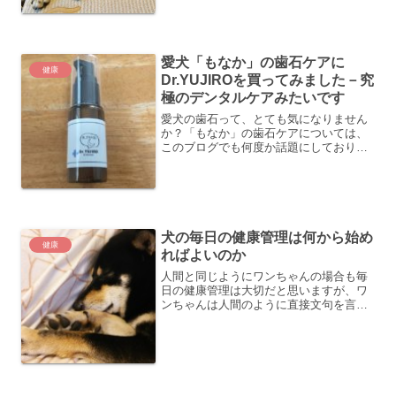
愛犬「もなか」の歯石ケアに
健康
Dr.YUJIROを買ってみました－究
極のデンタルケアみたいです
愛犬の歯石って、とても気になりません
か？「もなか」の歯石ケアについては、
このブログでも何度か話題にしており、
つい最近も自宅で歯石取りをやったとこ
ろです。《関連記事》 愛犬の歯石取りは
いかが、ガリガリが病みつきになりそう
です「もなか」の場合、...
犬の毎日の健康管理は何から始め
健康
ればよいのか
人間と同じようにワンちゃんの場合も毎
日の健康管理は大切だと思いますが、ワ
ンちゃんは人間のように直接文句を言っ
たり、体調が悪いときにどこが悪いの
か、言ってはくれません。ただ、毎日一
緒に過ごして見てあげていると、なんと
なく言いたいことが分かった...