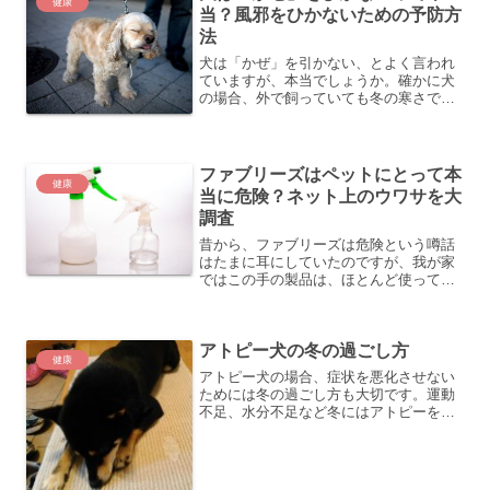
健康
当？風邪をひかないための予防方
法
犬は「かぜ」を引かない、とよく言われ
ていますが、本当でしょうか。確かに犬
の場合、外で飼っていても冬の寒さで風
邪を引いたということはあまり聞きませ
ん。うちの場合でも、家族みんなが風邪
を引いても「もなか」にはうつることも
なく、「もなか」が鼻水を...
ファブリーズはペットにとって本
健康
当に危険？ネット上のウワサを大
調査
昔から、ファブリーズは危険という噂話
はたまに耳にしていたのですが、我が家
ではこの手の製品は、ほとんど使ってい
なかったので、気にもしていませんでし
た。ただ、愛犬の「もなか」を飼ってい
ることもあり、この手の話については注
アトピー犬の冬の過ごし方
意するようにしています。...
健康
アトピー犬の場合、症状を悪化させない
ためには冬の過ごし方も大切です。運動
不足、水分不足など冬にはアトピーを悪
化させる要因がいっぱいです。何に気を
付けるべきか、確認してみてください。