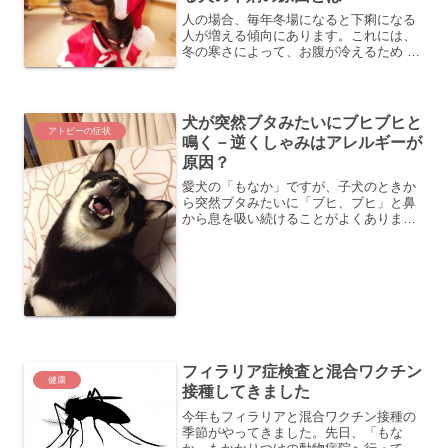
人の場合、毎年冬場になると下痢になる
人が増える傾向にあります。これには、
冬の寒さによって、お腹が冷えるため ノ
ロウィルスなどのウィルス性胃腸炎が増
える 年末・年始のイベントでの暴飲、暴
食などなど、色々な要因があります。で
は、犬の場合でも人...
犬が突然ブタみたいにブヒブヒと
アトピーの症状
鳴く－逆くしゃみはアレルギーが
原因？
愛犬の「もなか」ですが、子犬のときか
ら突然ブタみたいに「ブヒ、ブヒ」と鼻
から息を吸い続けることがよくありま
す。ひどいときには、かなり長く続くこ
とがあり、最初は何かの病気かと少し心
配していました。ただ、発作が治まると
ケロっとしているので、その...
フィラリア症検査と混合ワクチン
健康
接種してきました
今年もフィラリアと混合ワクチン接種の
季節がやってきました。先日、「もな