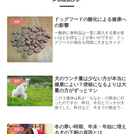
ドッグフードの酸化による健康へ
健康
の影響
一般的に食料品は一度に購入する量が多
いほどお得なことが多いのですが、ドッ
グフードの場合も同様に大きなサイズを
買った方が安くなります。値段を考える
と少量パックはどうしても割高になるた
め、少し大きいサイズを購入される方も
多いのではないでしょうか...
犬のウンチ量は少ない方が本当に
健康
健康によい？便秘になるよりは大
量の方がずっとマシ
この３連休は私が「もなか」の散歩に行
ったのですが、昨日、今日とウンチが大
漁でした。昨日など、今までの散歩で過
去最高クラスのウンチ量です。何と、散
歩中に３回もウンチをし、その内の２回
は普段より多いぐらいの量でした。散歩
冬の寒い時期、年末・年始に増え
のときのウンチ入れに使っ...
健康
る犬の下痢の原因とは