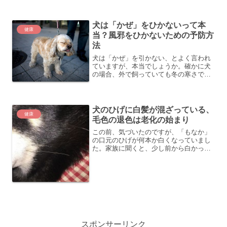
らったお薬を飲ませると、すぐに良くな
ることも多いものです。そのため、何度
も下痢を繰り返していると慣れてきて、
犬は「かぜ」をひかないって本
病院に行かずに前にもらっ...
健康
当？風邪をひかないための予防方
法
犬は「かぜ」を引かない、とよく言われ
ていますが、本当でしょうか。確かに犬
の場合、外で飼っていても冬の寒さで風
邪を引いたということはあまり聞きませ
ん。うちの場合でも、家族みんなが風邪
を引いても「もなか」にはうつることも
なく、「もなか」が鼻水を...
犬のひげに白髪が混ざっている、
健康
毛色の退色は老化の始まり
この前、気づいたのですが、「もなか」
の口元のひげが何本か白くなっていまし
た。家族に聞くと、少し前から白かった
みたいです。「もなか」は、もうすぐ４
歳で、人間の年齢で言えば、まだ３０歳
ぐらいです。白髪が生えるには少し早す
ぎるように思います。体毛...
スポンサーリンク