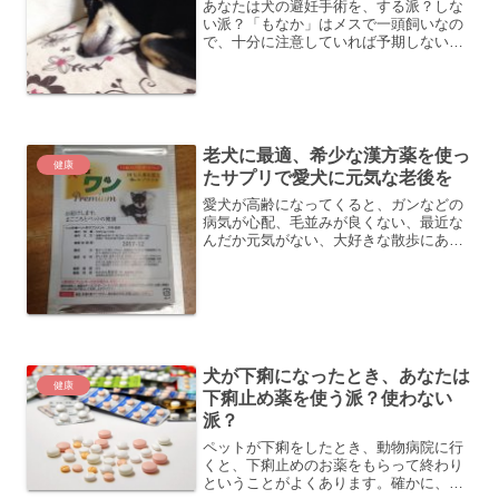
あなたは犬の避妊手術を、する派？しな
い派？「もなか」はメスで一頭飼いなの
で、十分に注意していれば予期しない妊
娠はしないかなと考えてています。た
だ、ヒート時に一度近所の野良犬が庭に
侵入してきたこともあり、ヒート中の
「もなか」のストレスなどを考...
老犬に最適、希少な漢方薬を使っ
健康
たサプリで愛犬に元気な老後を
愛犬が高齢になってくると、ガンなどの
病気が心配、毛並みが良くない、最近な
んだか元気がない、大好きな散歩にあま
り行かなくなった、などなど、愛犬の健
康について色々な心配ごとが出てくるか
と思います。特に最近、犬の寿命がどん
どん延びてきており、今で...
犬が下痢になったとき、あなたは
健康
下痢止め薬を使う派？使わない
派？
ペットが下痢をしたとき、動物病院に行
くと、下痢止めのお薬をもらって終わり
ということがよくあります。確かに、も