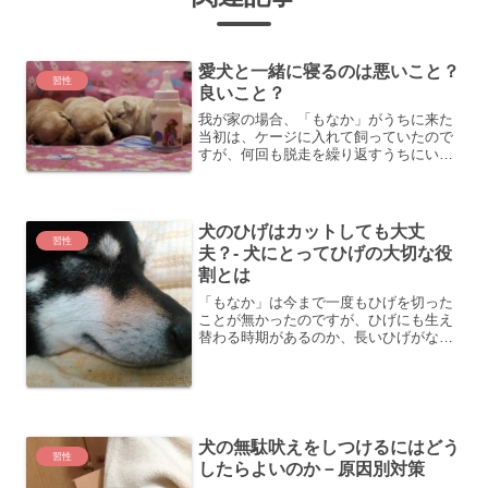
愛犬と一緒に寝るのは悪いこと？
習性
良いこと？
我が家の場合、「もなか」がうちに来た
当初は、ケージに入れて飼っていたので
すが、何回も脱走を繰り返すうちにいつ
の間にか、家の中では放し飼いになって
しまいました。また、寝る時も一緒の部
屋で、ふとんの端っこで寝ています。個
人的には、愛犬と一緒に寝...
犬のひげはカットしても大丈
習性
夫？- 犬にとってひげの大切な役
割とは
「もなか」は今まで一度もひげを切った
ことが無かったのですが、ひげにも生え
替わる時期があるのか、長いひげがなく
なり、一時期かなり短い時がありまし
た。元々犬のひげは、猫のように綺麗に
生えそろっているという感じではなく、
バラバラと長さもまばらで無...
犬の無駄吠えをしつけるにはどう
習性
したらよいのか－原因別対策