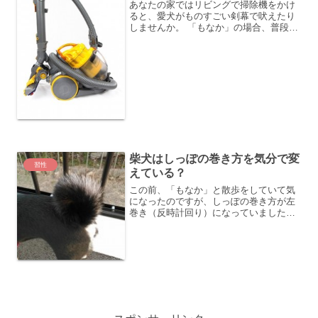
あなたの家ではリビングで掃除機をかけ
ると、愛犬がものすごい剣幕で吠えたり
しませんか。 「もなか」の場合、普段は
とてもおとなしい子で家の中ではめった
に吠えることもないのですが、掃除機に
だけはかなりの敵対心をもっています。
掃除機をそこら辺に置い...
柴犬はしっぽの巻き方を気分で変
習性
えている？
この前、「もなか」と散歩をしていて気
になったのですが、しっぽの巻き方が左
巻き（反時計回り）になっていました。
普段はあまり、意識して見ていなかった
のですが、どちらかというと、下の写真
のように右に巻いている（時計まわり）
ことが多いようです。しっ...