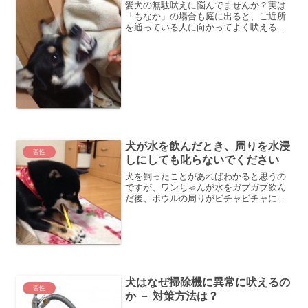
愛犬の無駄吠えに悩んでませんか？実は
「もなか」の場合も庭に出ると、ご近所
を通っている人に向かってよく吠えるこ
とがあり、何とかしつけようと頑張って
いる最中です。中でも一番よく吠えるの
は宅配便の配達車に対してであり、自分
の家に来たときだけでなく...
犬が水を飲んだとき、周りを水浸
習性
しにしても叱らないでください
犬を飼ったことがあればわかると思うの
ですが、ワンちゃんが水をガブガブ飲ん
だ後、ボウルの周りがビチャビチャにな
っていることがありませんか。いつも行
儀が悪いな、どうやったら直すことがで
きるのかな、と思っていましたが、これ
は犬の習性として水を飲み...
犬はなぜ掃除機に異常に吠えるの
習性
か － 対策方法は？