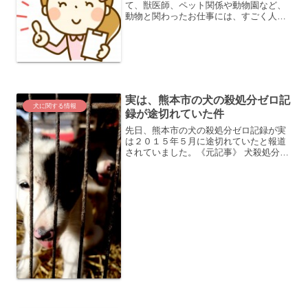
て、獣医師、ペット関係や動物園など、
動物と関わったお仕事には、すごく人気
があります。（うちの娘も獣医さんにな
りたいと言っていました。）また、少し
前のペットブームで大好きな動物に関わ
る仕事につきたい、という...
実は、熊本市の犬の殺処分ゼロ記
犬に関する情報
録が途切れていた件
先日、熊本市の犬の殺処分ゼロ記録が実
は２０１５年５月に途切れていたと報道
されていました。《元記事》 犬殺処分ゼ
ロ、途切れる １年７カ月ぶり 熊本市
熊本市と言えば、ペットの殺処分ゼロを
目指した先駆者であり、マスコミにもか
なり取り上げられました...