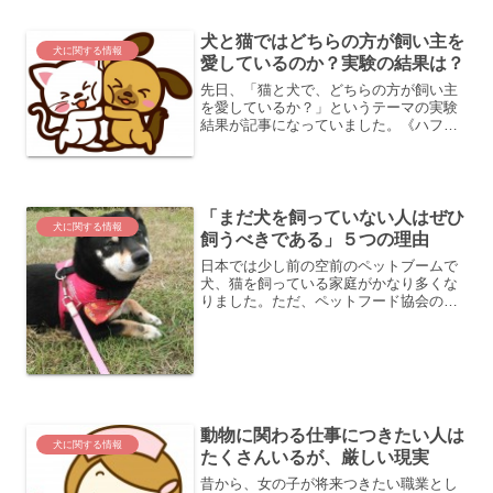
ライブしたり、車で移動することがほと
んどです。そのためか、「...
犬と猫ではどちらの方が飼い主を
犬に関する情報
愛しているのか？実験の結果は？
先日、「猫と犬で、どちらの方が飼い主
を愛しているか？」というテーマの実験
結果が記事になっていました。《ハフィ
ントンポストの記事》 「猫と犬、どっち
が飼い主を愛している？」科学的に調べ
たら......（研究結果）上記記事では、ア
メリカ・クレア...
「まだ犬を飼っていない人はぜひ
犬に関する情報
飼うべきである」５つの理由
日本では少し前の空前のペットブームで
犬、猫を飼っている家庭がかなり多くな
りました。ただ、ペットフード協会の２
０１４年の調査結果（平成26年 全国犬
猫飼育実態調査）では、ここ数年で飼い
ネコの数は微増、飼い犬の場合は２０１
２年頃から減少傾向で、...
動物に関わる仕事につきたい人は
犬に関する情報
たくさんいるが、厳しい現実
昔から、女の子が将来つきたい職業とし