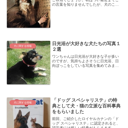
の言葉を知りませんでしたが、犬のこと
を良く理解している人が作ったもので、
作者の犬に対する愛情がよくわかる詩で
す。最近のペットブームの陰で未だにた
くさんの犬たちが殺処分さ...
日光浴が大好きな犬たちの写真１
犬に関する情報
２選
ワンちゃんは日光浴が大好きな子が多い
のですが、気持ちよさそうに日光浴、日
向ぼっこをしている写真を集めてみまし
た。
「ドッグ スペシャリステ」の特
犬に関する情報
典として犬・猫の立派な百科事典
をもらいました
前回、ご紹介したロイヤルカナンの「ド
ッグ スペシャリステ」に認定されると、
認定者には嬉しい特典がもらえます。そ