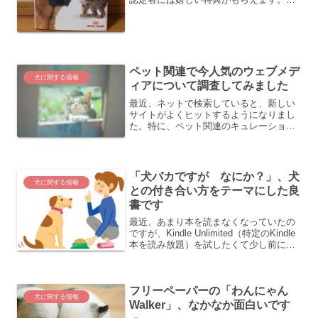
の特典である、「スペシャリステ認定
書」と「百科事典」が先日届きました。
前回の記事はこちらです。《参考記
事》 「ドッグ スペシャリス...
ペット関連で今人気のウェブメデ
犬に関する情報
ィアについて調査してみました
最近、ネットで検索していると、新しい
サイトがよくヒットするようになりまし
た。特に、ペット関連のキュレーション
サイト（まとめサイト）が一気に増えて
きた印象です。個人ではなく、企業がサ
イトを立ち上げるケースがとても増えて
おり、バンバン記事がアッ...
「犬バカですが なにか？」、犬
犬に関する情報
との付き合い方をテーマにした良
書です
最近、あまり本を読まなくなっていたの
ですが、Kindle Unlimited（特定のKindle
本を読み放題）を試したくて少し前にア
マゾンのKindle端末を買ったので、今、
本を読みまくっています。なんせ、読ん
でも読まなくても月額料金は同じ...
フリーペーパーの「わんにゃん
犬に関する情報
Walker」、なかなか面白いです