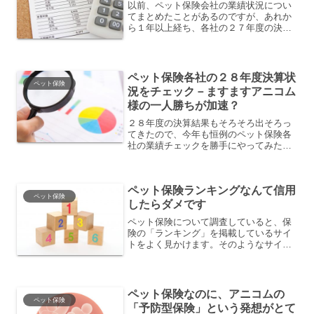
以前、ペット保険会社の業績状況につい
てまとめたことがあるのですが、あれか
ら１年以上経ち、各社の２７年度の決算
情報も出そろってきたので、今回は、各
社の昨年度の業績についてチェックして
みました。《参考記事》 ペット保険市場
で競争が激化－生き残る...
ペット保険各社の２８年度決算状
ペット保険
況をチェック－ますますアニコム
様の一人勝ちが加速？
２８年度の決算結果もそろそろ出そろっ
てきたので、今年も恒例のペット保険各
社の業績チェックを勝手にやってみたい
と思います。ペット関連市場としては、
犬の飼育数がマスマス減少気味なのです
が、ペットの高齢化に伴う医療費の増
ペット保険ランキングなんて信用
加、食べ物・遊び道具など飼...
ペット保険
したらダメです
ペット保険について調査していると、保
険の「ランキング」を掲載しているサイ
トをよく見かけます。そのようなサイト
は、オリコン、楽天保険や価格.COMな
どの大手サイトから個人サイトまで、
様々なサイトがあります。私もペット保
険についてよくネット調査...
ペット保険なのに、アニコムの
ペット保険
「予防型保険」という発想がとて