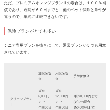
ただ、プレミアムオレンジプランⅡの場合は、１００％補
償であり、通院が６０日までと、他のペット保険と条件が
違うので、単純に比較できないです。
保険プランがとても多い
シニア専用プランを抜きにして、通常プランが５つも用意
されています。
通院保険
入院保険
手術保険金
金
金
日額
日額
6,000円
12,000円
1回90,000円まで
グリーンプラン
まで
まで
(ガンの場合、
Ⅱ
年間60日
年間60日
150,000円まで)