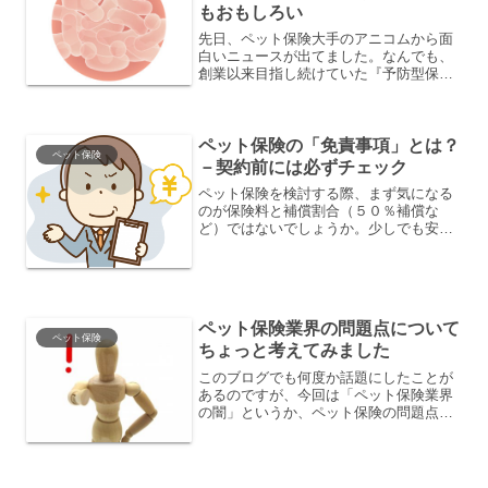
もおもしろい
先日、ペット保険大手のアニコムから面
白いニュースが出てました。なんでも、
創業以来目指し続けていた『予防型保
険』への第一歩を踏み出すということ
で、ペット保険契約者に対して無料でペ
ットの腸内フローラ（腸内細菌叢）を検
査し、「病気になるリスク」を...
ペット保険の「免責事項」とは？
ペット保険
－契約前には必ずチェック
ペット保険を検討する際、まず気になる
のが保険料と補償割合（５０％補償な
ど）ではないでしょうか。少しでも安い
もので条件のよいものはないかと、様々
な会社のペット保険を比較されていると
思います。その検討の際、見落としがち
になるのが、「免責事項」と...
ペット保険業界の問題点について
ペット保険
ちょっと考えてみました
このブログでも何度か話題にしたことが
あるのですが、今回は「ペット保険業界
の闇」というか、ペット保険の問題点に
ついて、勝手にまとめてみたいと思いま
す。ペット保険業界は、年率で１０％も
伸びている成長分野です。一時期のペッ
トブームは終わった感があ...