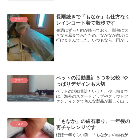
長雨続きで「もなか」も仕方なく
ブログ
レインコート着て散歩です
先週はずっと雨が降っており、挙句に大
きな台風まで来たため、なかなか散歩に
行けませんでした。いつもなら、雨が降
っていると絶対に散歩に行こうとしない
「もなか」なのですが、この雨続きで少
し雨に慣れてきたようです。しかも、以
前はかなり嫌がっていたレ...
ペットの活動量計３つを比較−や
ブログ
っぱりデザインも大切
ペットの活動量計というと、少し前まで
は、海外のスタートアップやクラウドフ
ァンディングで色んな製品が新しく出て
きて、結構賑わっていたのですが、最近
はちょっと静かになってきた感がありま
す。そういえば、去年、シャープから犬
「もなか」の歯石取り、一年後の
の研究者用サービスが開始...
ブログ
再チャレンジです
ほぼ一年ぐらい前、「もなか」の歯石が