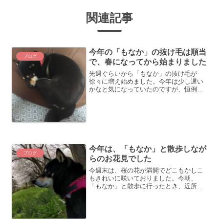
関連記事
今年の「もなか」の抜け毛は順当
ブログ
で、春になってから始まりました
先週ぐらいから「もなか」の抜け毛が
徐々に増え始めました。今年は少し遅い
かなと気になっていたのですが、恒例の
抜け毛の季節がやってきたようです。そ
ういえば、今年は真冬に突然換毛期が始
まったりせず、「もなか」にしては、か
なりまともな季節感覚です。...
今年は、「もなか」と散歩しなが
ブログ
らのお花見でした
今週末は、桜の花が満開でどこもかしこ
もきれいに咲いておりました。今朝、
「もなか」と散歩に行ったとき、近所の
散歩コースでもきれいに咲いていたの
で、お花見がてら「もなか」と写真を撮
ってみました。結構いい感じで撮れまし
た。ちょうど風が吹き、ひらひ...