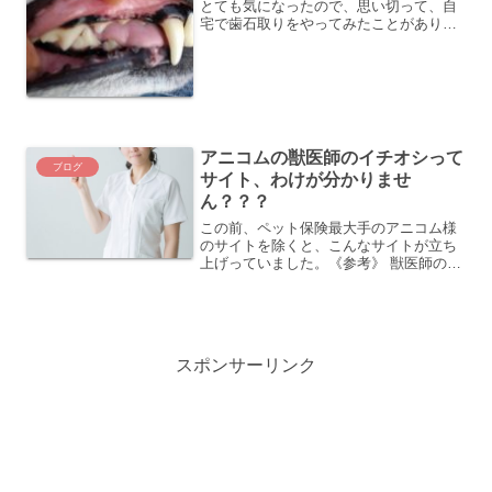
とても気になったので、思い切って、自
宅で歯石取りをやってみたことがありま
した。《参考記事》 自宅での犬の歯石取
り－実際にやってみた成果をご報告当
時、スケーラーとリデンタという歯石ケ
ア用品を使って、「もなか...
アニコムの獣医師のイチオシって
ブログ
サイト、わけが分かりませ
ん？？？
この前、ペット保険最大手のアニコム様
のサイトを除くと、こんなサイトが立ち
上げっていました。《参考》 獣医師のイ
チオシ「獣医のイチオシ」とは、アニコ
ムグループの獣医師が持つ知見や経験を
もとに、ペットを取り巻くあらゆる商品
の評価を実施し、飼い主...
スポンサーリンク