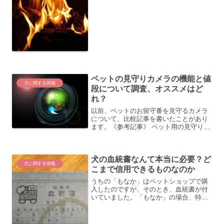
に仰っていることにも一理あると思いま
す。今時のワンちゃんは室...
ペットの見守りカメラの機能と値
犬に関する情報
段について調査、オススメはど
れ？
以前、ペットのお留守番を見守るカメラ
について、比較記事を書いたことがあり
ます。《参考記事》 ペット用の見守りカ
メラ・ガジェットを比較してみましたこ
のときは、活動量計（歩数や体温を記
録）やおやつ機能があるガジェットに注
犬の血統書なんて本当に必要？ど
目したのですが、カメラ機...
犬に関する情報
こまで信用できるものなのか
うちの「もなか」はペットショップで購
入したのですが、そのとき、血統書が付
いていました。「もなか」の場合、特に
チャンピオン犬の家系でもなんでもない
ので、生年月日と柴犬、メス、黒色ぐら
いがわかるだけの証明書です。家系も書