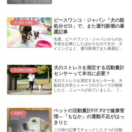
いてあるのですが、犬舎と...
ピースワンコ・ジャパン「犬の殺
犬に関する情報
処分ゼロ」で、また週刊新潮の暴
露記事
先週、ピースワンコ・ジャパンからのお
手紙を記事にしたばかりなのですが、タ
イミングよく、週刊新潮でまた暴露記事
が掲載されました。《参考》 滝川クリス
テルも見限った「犬の殺処分ゼロ」NPO
の虐待 獣医師が実名告発するその実態
犬のストレスを測定する活動量計
なんと、今回はピース...
犬に関する情報
センサーって本当に必要？
犬のストレスを測定するセンサーを、大
阪府立大学とシャープのグループが開発
したと、ニュースが出ていました。《引
用元》 犬のストレス測定するセンサーを
開発記事によると、犬に取り付け可能な
心電図センターを使って、心拍の間隔の
わずかな変化によって、...
ペットの活動量計FIT P2で健康管
お散歩
理―「もなか」の運動不足がはっ
きりと
この前の記事でチェックした３つの活動