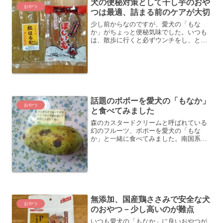
犬の便秘対策として干し芋のおや
おやつ
つは最適、詰まる前のケアが大切
少し前からなのですが、愛犬の「もな
か」がちょっと便秘気味でした。いつも
は、散歩に行くと必ずウンチをし、とて
も快便です。それが最近では、たまにウ
ンチが出ない日がありました。さすがに
２日連続でウンチしないことはなかった
のですが、放っておくとその...
話題のポポーを愛犬の「もなか」
おやつ
と食べてみました
森のカスタードクリームと呼ばれている
幻のフルーツ、ポポーを愛犬の「もな
か」と一緒に食べてみました。南国系の
フルーツなので、もしかしたら、アレル
ギーが出るかも？と心配だったので少し
だけあげてみました。甘くて濃厚な味が
気に入ったのか、ペロッと食...
無添加、国産鶏ささみで安全な犬
おやつ
のおやつ－少し高いのが難点
いつも愛犬の「もなか」に良いおやつが