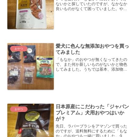
ないかと探していたのですが、なかなか
良いものがなくて困っていました。やっ
と、この前、良さそうなおやつを見つけ
たので、試しに買ってみました。ジェー
ピースタイル スナック 国産鶏ささみハ
ードひと口タイプ、とい...
愛犬に色んな無添加おやつを買っ
おやつ
てみました
「もなか」のおやつが無くなってきたの
で、また何か新しいものがないかと物色
してみました。うちでは基本、添加物が
テンコ盛りなものはできるだけ与えない
ようにしています。人間の食べるもので
もいっぱい入っていますが、ペットフー
ドとなると規制もゆるゆる...
日本原産にこだわった「ジャパン
おやつ
プレミアム」犬用おやつはいか
が？
先日、ラバーブラシをアマゾンで買った
のですが、送料無料にするために「もな
か」のおやつも一緒に買いました。久し