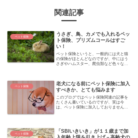
関連記事
うさぎ、鳥、カメでも入れるペッ
ペット保険
ト保険、プリズムコールはすご
い！
ペット保険というと、一般的には犬と猫
の保険がほとんどなのですが、中にはう
さぎやハムスター、爬虫類など色々なペ
ットに保険をかけることができるものが
あります。そもそも、うさぎやハムスタ
ーを診察してくれる動物病院はまだ多い
老犬になる前にペット保険に加入
のですが、爬虫類などは診...
ペット保険
すべきか、とても悩みます
このブログではペット保険関連の記事を
たくさん書いているのですが、実は今
は、ペット保険に加入しておりません。
前に何度か書いておりますが、うちの
「もなか」の場合、０歳のときに１年間
はアニコムに入っておりましたが、１年
だけでやめてしまいました。そ...
「SBIいきいき」が１１歳まで加
ペット保険
入年齢上限を引き上げ－高齢犬の