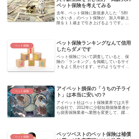
ペット保険を考えてみる
去年、ペット保険に新規参入した「SBI
いきいき」のペット保険が、加入年齢上
限を１１歳まで引き上げるようです。
《プレスリリース》 SBI いきいき少短
ペット保険 加入年齢上限の引き上げ元々
は、７歳までと業界でも最低レベルだっ
ペット保険ランキングなんて信用
たのですが、一気...
ペット保険
したらダメです
ペット保険について調査していると、保
険の「ランキング」を掲載しているサイ
トをよく見かけます。そのようなサイト
は、オリコン、楽天保険や価格.COMな
どの大手サイトから個人サイトまで、
様々なサイトがあります。私もペット保
険についてよくネット調査...
アイペット損保の「うちの子ライ
ペット保険
ト」は本当に安いの？
アイペット社はペット保険業界では大手
の会社で、2012年に少額短期保険業者か
ら損害保険業者へ業態を変更して、躍進
中の会社です。 補償対象を「手術＋入
院」に特化することで保険料を安く抑え
た「うちの子ライト」という保険商品を
扱っています。また、...
ペッツベストのペット保険は補償
ペット保険