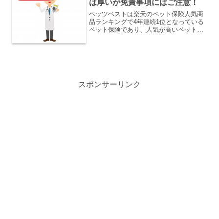
は厚いが免責事項にはご注意！
ペッツベストは楽天のペット保険人気商
品ランキングで4年連続1位となっている
ペット保険であり、人気が高いペット保
険のひとつです。その人気の理由は、以
下の３点にあります。 1日の限度額がな
くCT、MRIなど高度先進医療にも対応 ペ
ットの体を知り...
スポンサーリンク