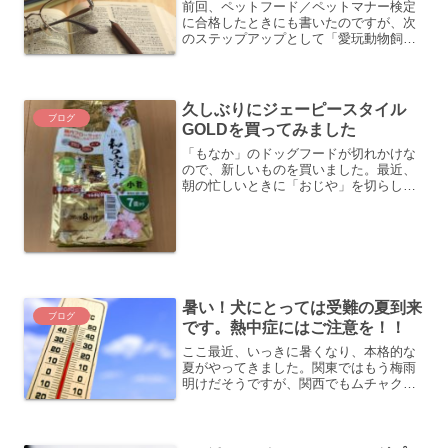
前回、ペットフード／ペットマナー検定
に合格したときにも書いたのですが、次
のステップアップとして「愛玩動物飼養
管理士」を受験しようと、申込みしてみ
ました。《参考記事》 ペットフード／ペ
ットマナー検定の合格証書が届きました
この愛玩動物飼養管理士...
久しぶりにジェーピースタイル
ブログ
GOLDを買ってみました
「もなか」のドッグフードが切れかけな
ので、新しいものを買いました。最近、
朝の忙しいときに「おじや」を切らして
いたりすると、ドッグフードで我慢して
もらうことも多く、ドッグフード切れは
ちょっと焦ります。このところはずっと
「犬心」をリピートしてい...
暑い！犬にとっては受難の夏到来
ブログ
です。熱中症にはご注意を！！
ここ最近、いっきに暑くなり、本格的な
夏がやってきました。関東ではもう梅雨
明けだそうですが、関西でもムチャクチ
ャ暑いです。今朝も６時半から「もな
か」の散歩に行きましたが、もう既に暑
くてダメでした。。。ちゃっちゃとウン
コだけ済ませ、退散して帰っ...