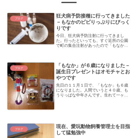
狂犬病予防接種に行ってきました
ブログ
－もなかのビビりっぷりにびっく
りです
今日、狂犬病予防注射に行ってきまし
た。行ったといっても、すぐ近所の公園
で町の集合注射があったので「もなか」
を連れて行っただけなのですが、雨が降
っているなか、「もなか」もかなり嫌が
っていたので、ちょっと大変でした。
「もなか」が６歳になりました－
「もなか」のビビりっぷりに参...
ブログ
誕生日プレゼントはオモチャとお
やつです
先日の１１月１日で、「もなか」も６歳
になりました。人間でいうと４０歳、も
うりっぱな中年さんです。生れて一ヶ月
ほどで我が家にきてから、もうすぐ６年
にもなります。子犬の頃はとても可愛か
ったのですが、ヤンチャで手をやきまし
た。今でも、まだまだ、元...
現在、愛玩動物飼養管理士を目指
ブログ
して猛勉強中