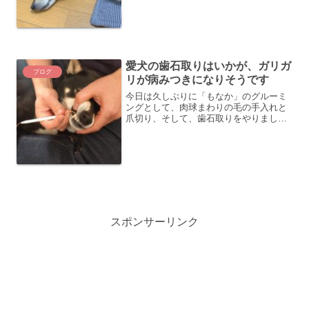
たのですが、いつの頃か、逆転し、最近
では５月に混合ワクチンとフィラリアの
お薬をもらいに行く感じになっていま
す。今年は異常に暑いことも...
愛犬の歯石取りはいかが、ガリガ
ブログ
リが病みつきになりそうです
今日は久しぶりに「もなか」のグルーミ
ングとして、肉球まわりの毛の手入れと
爪切り、そして、歯石取りをやりまし
た。歯石取りは前回、やってからまだ半
年ちょっとぐらいなのですが、見てのと
おり少し黄ばんできておりました。ちょ
っと、歯磨きをサボるとダメ...
スポンサーリンク