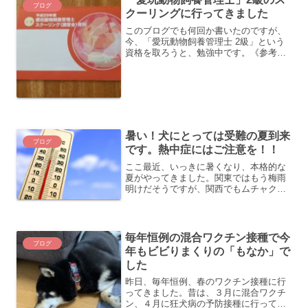
ブログ
クーリングに行ってきました
このブログでも何回か書いたのですが、
今、「愛玩動物飼養管理士 2級」という
資格を取ろうと、勉強中です。《参考記
事》 現在、愛玩動物飼養管理士を目指し
て勉強中といっても、ほとんど勉強が進
んでおらず、まだ課題提出（マークシー
トによる模擬テストの...
暑い！犬にとっては受難の夏到来
ブログ
です。熱中症にはご注意を！！
ここ最近、いっきに暑くなり、本格的な
夏がやってきました。関東ではもう梅雨
明けだそうですが、関西でもムチャクチ
ャ暑いです。今朝も６時半から「もな
か」の散歩に行きましたが、もう既に暑
くてダメでした。。。ちゃっちゃとウン
コだけ済ませ、退散して帰っ...
毎年恒例の混合ワクチン接種で今
ブログ
年もビビりまくりの「もなか」で
した
昨日、毎年恒例、春のワクチン接種に行
ってきました。昔は、３月に混合ワクチ
ン、４月に狂犬病の予防接種に行ってい