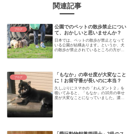
関連記事
公園でのペットの散歩禁止につい
ブログ
て、おかしいと思いませんか？
日本では、ペットの散歩が禁止となって
いる公園が結構あります。というか、犬
の散歩が禁止されているところの方が、
圧倒的に多いのではないでしょうか。
「もなか」と一緒に大きな公園に行こう
と思って調べてみると、ペット禁止と書
いてあることが多く、ペット...
「もなか」の幸せ度が大変なこと
ブログ
に！お留守番が長いのに本当？
久しぶりにスマホの「わんダント２」を
覗いてみると、「もなか」の10月の幸せ
度が大変なことになっていました。濃い
ピンクアイコンがGoodで、ハッピー度が
８０％～１００％らしいです。何日か薄
いピンクになっているのは、充電切れで
活動流量が測定でき...
「愛玩動物飼養管理士」2級のス